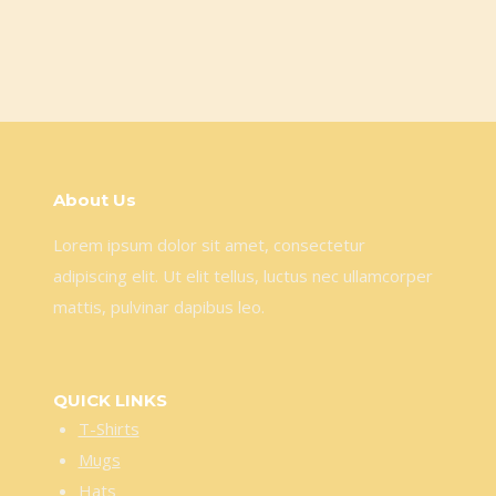
About Us
Lorem ipsum dolor sit amet, consectetur
adipiscing elit. Ut elit tellus, luctus nec ullamcorper
mattis, pulvinar dapibus leo.
QUICK LINKS
T-Shirts
Mugs
Hats