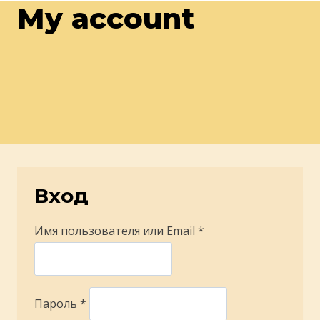
My account
Вход
О
Имя пользователя или Email
*
б
я
О
з
Пароль
*